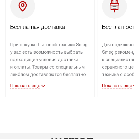
Бесплатная доставка
Бесплатное п
При покупке бытовой техники Smeg
Для подключени
у вас есть возможность выбрать
Smeg рекоменду
подходящие условия доставки
к специалистам 
и оплаты. Товары со специальным
сервисного цент
лейблом доставляются бесплатно
техника с особы
по Москве в пределах МКАД
подключается б
Показать ещё
Показать ещё
до подъезда. Доставка за пределы
коммуникациям. 
МКАД оплачивается
за пределы МКА
дополнительно. Товар, имеющий
взиматься допол
маркировку «в наличии», может
Готовые коммун
быть отправлен покупателю
предполагают н
в течение трех дней. Доставка
установленной р
в Санкт-Петербург и другие
подключения к 