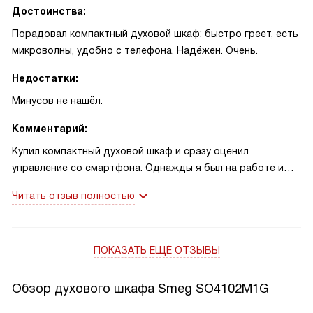
Достоинства:
Порадовал компактный духовой шкаф: быстро греет, есть
микроволны, удобно с телефона. Надёжен. Очень.
Недостатки:
Минусов не нашёл.
Комментарий:
Купил компактный духовой шкаф и сразу оценил
управление со смартфона. Однажды я был на работе и
включил разогрев — к приходу семьи ужин был готов, все
Читать отзыв полностью
в восторге. В другой раз ставил замороженную пиццу на
режим «Пицца»: корочка получилась хрустящей, начинка
прогрелась равномерно. Пробовал комбинацию
ПОКАЗАТЬ ЕЩЁ ОТЗЫВЫ
микроволн с грилем для запеканки — время сократилось,
результат стал лучше. Паровая очистка существенно
облегчила уход! Рад такому приобретению!
Обзор духового шкафа Smeg SO4102M1G