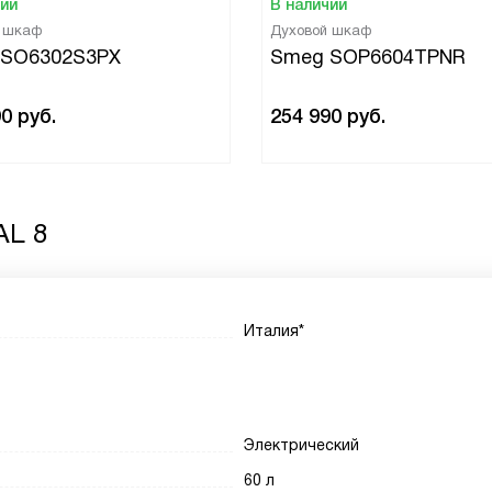
чии
В наличии
й шкаф
Духовой шкаф
 SO6302S3PX
Smeg SOP6604TPNR
90
руб.
254 990
руб.
AL 8
Италия*
Электрический
60 л