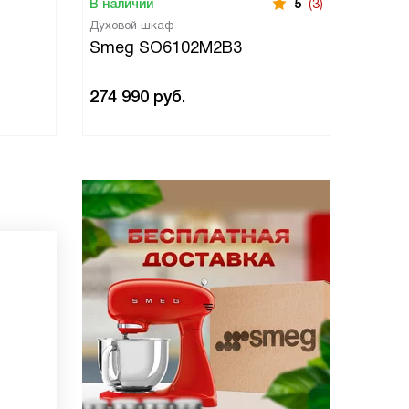
В наличии
5
(3)
В нали
Духовой шкаф
Духово
Smeg SO6102M2B3
Smeg
274 990
руб.
274 9