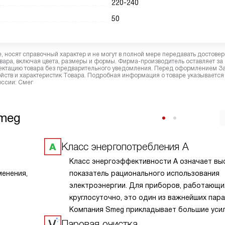
220-240
50
 носят справочный характер и не могут в полной мере передавать достове
вара, включая цвета, размеры и формы. Фирма-производитель оставляет за
лектацию товара без предварительного уведомления. Перед оформлением З
йств и характеристик Товара. Подробная информация о товаре указывается
оссии: Смег
Smeg
Класс энергопотребления А
Класс энергоэффективности А означает вы
менения,
показатель рационального использования
электроэнергии. Для приборов, работающи
круглосуточно, это один из важнейших пар
Компания Smeg прикладывает большие уси
того, чтобы сделать технику экономичной и
Паровая очистка