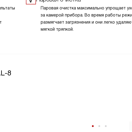
эффективной.
ультаты
Паровая очистка максимально упрощает у
за камерой прибора. Во время работы реж
т
размягчает загрязнения и они легко удаляю
мягкой тряпкой.
L-8