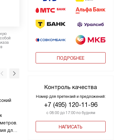
рную
 собой
аказа
 в
ПОДРОБНЕЕ
Контроль качества
Тангенциальное охлаждение
Номер для претензий и предложений:
сокий
Тангенциальное охлаждение — это систем
+7 (495) 120-11-96
вентиляции, которая создает вокруг корпу
с 08:00 до 17:00 по будням
х
духовки воздушный барьер. Движущийся в
аметров.
защищает от перегрева поверхности духов
НАПИСАТЬ
лия для
шкафа и кухонную мебель.
Электронный контроль температур