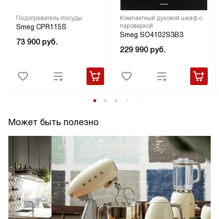
Подогреватель посуды
Компактный духовой шкаф с
пароваркой
Smeg CPR115S
Smeg SO4102S3B3
73 900
руб.
229 990
руб.
Может быть полезно