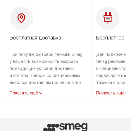
Бесплатная доставка
Бесплатное п
При покупке бытовой техники Smeg
Для подключени
у вас есть возможность выбрать
Smeg рекоменду
подходящие условия доставки
к специалистам 
и оплаты. Товары со специальным
сервисного цент
лейблом доставляются бесплатно
техника с особы
по Москве в пределах МКАД
подключается б
Показать ещё
Показать ещё
до подъезда. Доставка за пределы
коммуникациям. 
МКАД оплачивается
за пределы МКА
дополнительно. Товар, имеющий
взиматься допол
маркировку «в наличии», может
Готовые коммун
быть отправлен покупателю
предполагают н