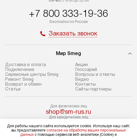
Сб-Вс:
с 9:00 до 22:00
100% предоплаты мы бесплатно
дополнительных 
+7 800 333-19-36
доставляем заказ до офиса
определяется в 
транспортной компании в Москве.
с прайс-листом 
Бесплатно по России
Пожалуйста, уточняйте условия
доступным на са
Заказать звонок
доставки у менеджера при
«Подключение».
оформлении заказа.
Стандартный мо
Мир Smeg
В день, согласованный с вами,
в себя снятие уп
служба доставки привезет
и транспортиров
Доставка и оплата
Акции
упакованный товар до подъезда.
при необходимо
Подключение
Глоссарий
Сервисные центры Smeg
Вопросы и ответы
Если вам необходимо доставить
отдельных часте
Ремонт Smeg
Видео
покупку до двери вашей квартиры
устанавливается
Возврат и обмен
Контакты
Статьи
Сайты-партнеры
или места установки, пожалуйста,
подготовленное
предварительно согласуйте это
по уровню и под
с менеджером. За эту услугу будет
существующим к
Для физических лиц
shop@sm-rus.ru
взиматься дополнительная плата.
После этого пр
Для юридических лиц
Обратите внимание на размеры
запуск и краткая
business@kvalitet.company
Для работы нашего сайта используются cookie. Используя наш сайт,
товара: например, если габариты
по использовани
вы предоставляете
согласие на обработку ваших персональных
данных
с помощью сервисов веб-аналитики (Cookie) и
холодильника не позволяют
монтаж не включ
НАПИСАТЬ РУКОВОДСТВУ