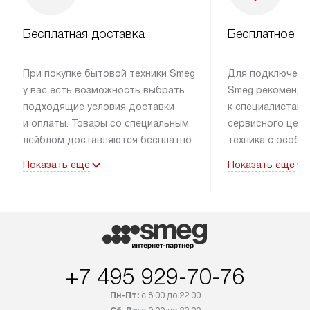
Бесплатная доставка
Бесплатное п
При покупке бытовой техники Smeg
Для подключени
у вас есть возможность выбрать
Smeg рекоменду
подходящие условия доставки
к специалистам 
и оплаты. Товары со специальным
сервисного цент
лейблом доставляются бесплатно
техника с особы
по Москве в пределах МКАД
подключается б
Показать ещё
Показать ещё
до подъезда. Доставка за пределы
коммуникациям. 
МКАД оплачивается
за пределы МКА
дополнительно. Товар, имеющий
взиматься допол
маркировку «в наличии», может
Готовые коммун
быть отправлен покупателю
предполагают н
в течение трех дней. Доставка
установленной р
+7 495 929-70-76
в Санкт-Петербург и другие
подключения к 
регионы осуществляется через
и канализации в
Пн-Пт:
с 8:00 до 22:00
транспортные компании. После
от типа техники