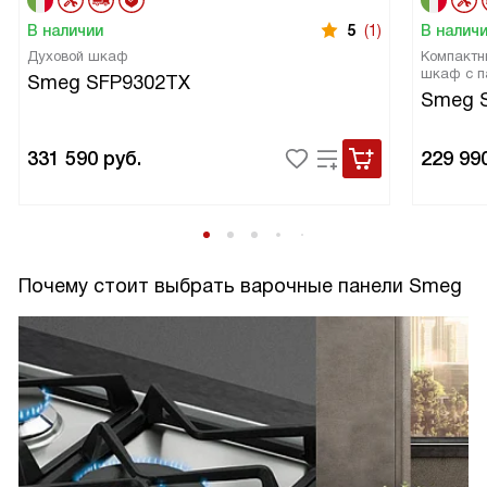
В наличии
5
(1)
В налич
Духовой шкаф
Компактн
шкаф с п
Smeg SFP9302TX
Smeg 
331 590
руб.
229 99
Почему стоит выбрать варочные панели Smeg