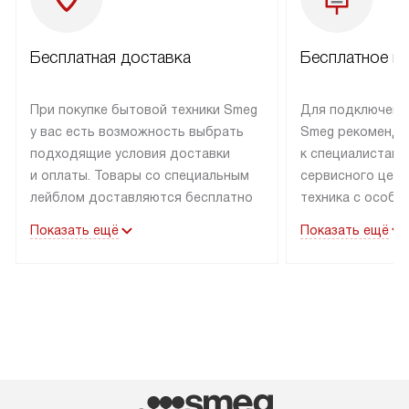
Бесплатная доставка
Бесплатное п
При покупке бытовой техники Smeg
Для подключени
у вас есть возможность выбрать
Smeg рекоменду
подходящие условия доставки
к специалистам 
и оплаты. Товары со специальным
сервисного цент
лейблом доставляются бесплатно
техника с особы
по Москве в пределах МКАД
подключается б
Показать ещё
Показать ещё
до подъезда. Доставка за пределы
коммуникациям. 
МКАД оплачивается
за пределы МКА
дополнительно. Товар, имеющий
взиматься допол
маркировку «в наличии», может
Готовые коммун
быть отправлен покупателю
предполагают н
в течение трех дней. Доставка
установленной р
в Санкт-Петербург и другие
подключения к 
регионы осуществляется через
и канализации в