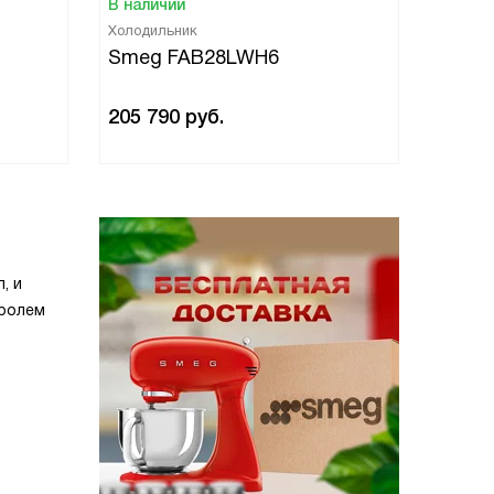
В наличии
В нали
Холодильник
Холоди
Smeg FAB28LWH6
Smeg
205 790
руб.
205 7
, и
тролем