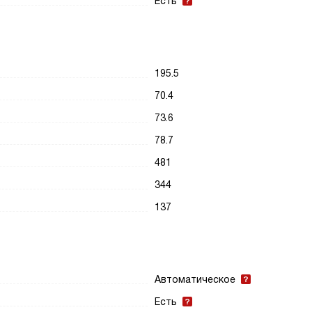
Есть
195.5
70.4
73.6
78.7
481
344
137
Автоматическое
Есть