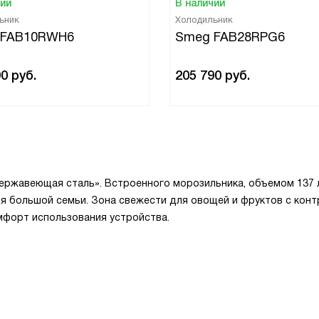
чии
В наличии
ьник
Холодильник
 FAB10RWH6
Smeg FAB28RPG6
90
руб.
205 790
руб.
ержавеющая сталь». Встроенного морозильника, объемом 137 л
ля большой семьи. Зона свежести для овощей и фруктов с кон
мфорт использования устройства.