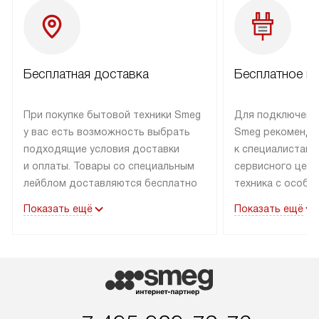
Бесплатная доставка
Бесплатное п
При покупке бытовой техники Smeg
Для подключени
у вас есть возможность выбрать
Smeg рекоменду
подходящие условия доставки
к специалистам 
и оплаты. Товары со специальным
сервисного цент
лейблом доставляются бесплатно
техника с особы
по Москве в пределах МКАД
подключается б
Показать ещё
Показать ещё
до подъезда. Доставка за пределы
коммуникациям. 
МКАД оплачивается
за пределы МКА
дополнительно. Товар, имеющий
взиматься допол
маркировку «в наличии», может
Готовые коммун
быть отправлен покупателю
предполагают н
в течение трех дней. Доставка
установленной р