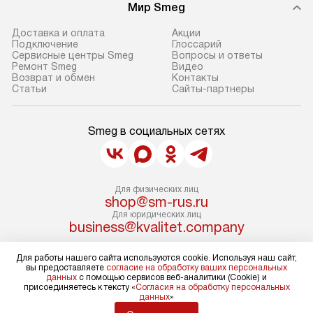
Мир Smeg
В день, согласованный с вами,
в себя снятие уп
служба доставки привезет
и транспортиров
Доставка и оплата
Акции
упакованный товар до подъезда.
при необходимо
Подключение
Глоссарий
Сервисные центры Smeg
Вопросы и ответы
Если вам необходимо доставить
отдельных часте
Ремонт Smeg
Видео
покупку до двери вашей квартиры
устанавливается
Возврат и обмен
Контакты
Статьи
Сайты-партнеры
или места установки, пожалуйста,
подготовленное
предварительно согласуйте это
по уровню и под
с менеджером. За эту услугу будет
существующим к
Smeg в социальных сетях
взиматься дополнительная плата.
После этого пр
Обратите внимание на размеры
запуск и краткая
товара: например, если габариты
по использовани
Для физических лиц
холодильника не позволяют
монтаж не включ
shop@sm-rus.ru
пронести его через дверной проем,
коммуникаций, 
Для юридических лиц
business@kvalitet.company
сотрудники транспортной службы
материалы, уста
не имеют права производить
и перевешивание
Для работы нашего сайта используются cookie. Используя наш сайт,
НАПИСАТЬ РУКОВОДСТВУ
демонтаж дверцы, ручек или других
Профессиональ
вы предоставляете
согласие на обработку ваших персональных
данных
с помощью сервисов веб-аналитики (Cookie) и
выступающих элементов, так как
и регулярное об
присоединяетесь к тексту «
Согласия на обработку персональных
это может повлечь отказ в ремонте
Политика конфиденциальности
помогают избеж
данных
»
Условия продажи
по гарантии в будущем.
проблем и обес