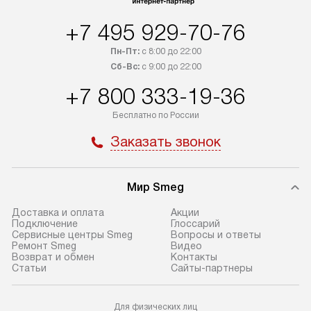
в Санкт-Петербург и другие
подключения к 
регионы осуществляется через
и канализации в
+7 495 929-70-76
транспортные компании. После
от типа техники
100% предоплаты мы бесплатно
дополнительных 
Пн-Пт:
с 8:00 до 22:00
доставляем заказ до офиса
определяется в 
Сб-Вс:
с 9:00 до 22:00
транспортной компании в Москве.
с прайс-листом 
+7 800 333-19-36
Пожалуйста, уточняйте условия
доступным на са
Бесплатно по России
доставки у менеджера при
«Подключение».
оформлении заказа.
Заказать звонок
Стандартный мо
В день, согласованный с вами,
в себя снятие уп
служба доставки привезет
и транспортиров
Мир Smeg
упакованный товар до подъезда.
при необходимо
Если вам необходимо доставить
отдельных часте
Доставка и оплата
Акции
Подключение
Глоссарий
покупку до двери вашей квартиры
устанавливается
Сервисные центры Smeg
Вопросы и ответы
или места установки, пожалуйста,
подготовленное
Ремонт Smeg
Видео
Возврат и обмен
Контакты
предварительно согласуйте это
по уровню и под
Статьи
Сайты-партнеры
с менеджером. За эту услугу будет
существующим к
взиматься дополнительная плата.
После этого пр
Для физических лиц