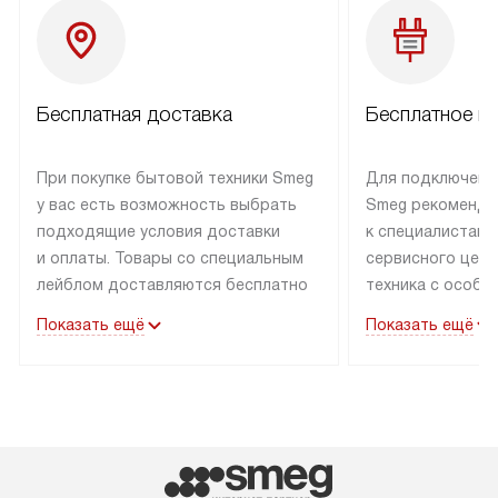
Бесплатная доставка
Бесплатное п
При покупке бытовой техники Smeg
Для подключени
у вас есть возможность выбрать
Smeg рекоменду
подходящие условия доставки
к специалистам 
и оплаты. Товары со специальным
сервисного цент
лейблом доставляются бесплатно
техника с особы
по Москве в пределах МКАД
подключается б
Показать ещё
Показать ещё
до подъезда. Доставка за пределы
коммуникациям. 
МКАД оплачивается
за пределы МКА
дополнительно. Товар, имеющий
взиматься допол
маркировку «в наличии», может
Готовые коммун
быть отправлен покупателю
предполагают н
в течение трех дней. Доставка
установленной р