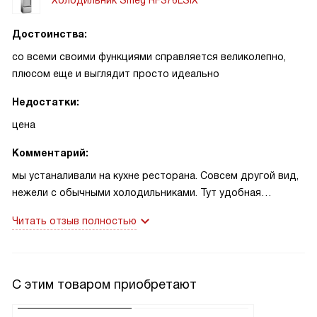
Достоинства:
со всеми своими функциями справляется великолепно,
плюсом еще и выглядит просто идеально
Недостатки:
цена
Комментарий:
мы устаналивали на кухне ресторана. Совсем другой вид,
нежели с обычными холодильниками. Тут удобная
выдвидная морозилка, для большого объема продуктов и
Читать отзыв полностью
поиска самое то! Небольшая заминка была со временм
доставки, пришлось передвигать число, не по моей вине,
но, к счастью, все получилось
С этим товаром приобретают