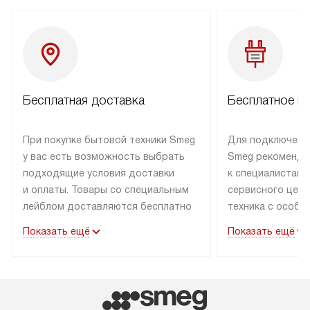
Бесплатная доставка
Бесплатное п
При покупке бытовой техники Smeg
Для подключени
у вас есть возможность выбрать
Smeg рекоменду
подходящие условия доставки
к специалистам 
и оплаты. Товары со специальным
сервисного цент
лейблом доставляются бесплатно
техника с особы
по Москве в пределах МКАД
подключается б
Показать ещё
Показать ещё
до подъезда. Доставка за пределы
коммуникациям. 
МКАД оплачивается
за пределы МКА
дополнительно. Товар, имеющий
взиматься допол
маркировку «в наличии», может
Готовые коммун
быть отправлен покупателю
предполагают н