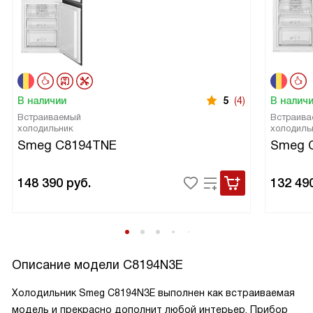
В наличии
5
(4)
В налич
Встраиваемый
Встраива
холодильник
холодиль
Smeg C8194TNE
Smeg 
148 390
руб.
132 49
Описание модели
C8194N3E
Холодильник Smeg C8194N3E выполнен как встраиваемая
модель и прекрасно дополнит любой интерьер. Прибор