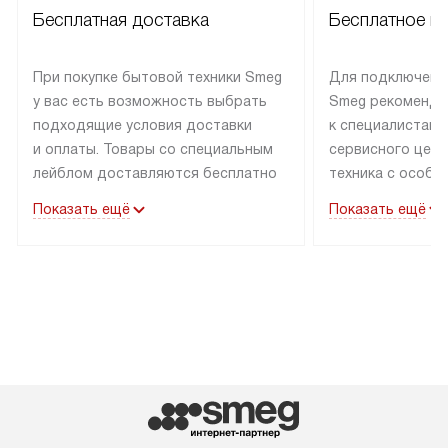
Бесплатная доставка
Бесплатное п
При покупке бытовой техники Smeg
Для подключени
у вас есть возможность выбрать
Smeg рекоменду
подходящие условия доставки
к специалистам 
и оплаты. Товары со специальным
сервисного цент
лейблом доставляются бесплатно
техника с особы
по Москве в пределах МКАД
подключается б
Показать ещё
Показать ещё
до подъезда. Доставка за пределы
коммуникациям. 
МКАД оплачивается
за пределы МКА
дополнительно. Товар, имеющий
взиматься допол
маркировку «в наличии», может
Готовые коммун
быть отправлен покупателю
предполагают н
в течение трех дней. Доставка
установленной р
в Санкт-Петербург и другие
подключения к 
регионы осуществляется через
и канализации в
транспортные компании. После
от типа техники
100% предоплаты мы бесплатно
дополнительных 