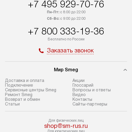
транспортные компании. После
от типа техники
+7 495 929-70-76
100% предоплаты мы бесплатно
дополнительных 
Пн-Пт:
с 8:00 до 22:00
доставляем заказ до офиса
определяется в 
Сб-Вс:
с 9:00 до 22:00
транспортной компании в Москве.
с прайс-листом 
+7 800 333-19-36
Пожалуйста, уточняйте условия
доступным на са
доставки у менеджера при
«Подключение».
Бесплатно по России
оформлении заказа.
Стандартный мо
Заказать звонок
В день, согласованный с вами,
в себя снятие уп
служба доставки привезет
и транспортиров
упакованный товар до подъезда.
при необходимо
Мир Smeg
Если вам необходимо доставить
отдельных часте
Доставка и оплата
Акции
покупку до двери вашей квартиры
устанавливается
Подключение
Глоссарий
Сервисные центры Smeg
Вопросы и ответы
или места установки, пожалуйста,
подготовленное
Ремонт Smeg
Видео
предварительно согласуйте это
по уровню и под
Возврат и обмен
Контакты
Статьи
Сайты-партнеры
с менеджером. За эту услугу будет
существующим к
взиматься дополнительная плата.
После этого пр
Обратите внимание на размеры
запуск и краткая
Для физических лиц
shop@sm-rus.ru
товара: например, если габариты
по использовани
Для юридических лиц