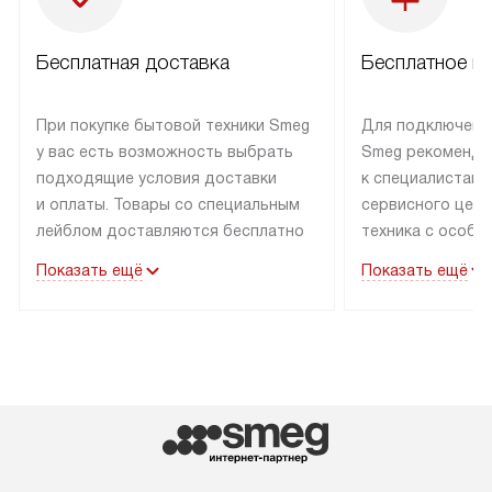
Бесплатная доставка
Бесплатное п
При покупке бытовой техники Smeg
Для подключени
у вас есть возможность выбрать
Smeg рекоменду
подходящие условия доставки
к специалистам 
и оплаты. Товары со специальным
сервисного цент
лейблом доставляются бесплатно
техника с особы
по Москве в пределах МКАД
подключается б
Показать ещё
Показать ещё
до подъезда. Доставка за пределы
коммуникациям. 
МКАД оплачивается
за пределы МКА
дополнительно. Товар, имеющий
взиматься допол
маркировку «в наличии», может
Готовые коммун
быть отправлен покупателю
предполагают н
в течение трех дней. Доставка
установленной р
в Санкт-Петербург и другие
подключения к 
регионы осуществляется через
и канализации в