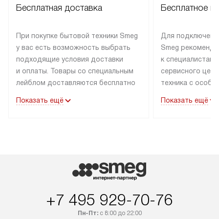
Бесплатная доставка
Бесплатное п
При покупке бытовой техники Smeg
Для подключени
у вас есть возможность выбрать
Smeg рекоменду
подходящие условия доставки
к специалистам 
и оплаты. Товары со специальным
сервисного цент
лейблом доставляются бесплатно
техника с особы
по Москве в пределах МКАД
подключается б
Показать ещё
Показать ещё
до подъезда. Доставка за пределы
коммуникациям. 
МКАД оплачивается
за пределы МКА
дополнительно. Товар, имеющий
взиматься допол
маркировку «в наличии», может
Готовые коммун
быть отправлен покупателю
предполагают н
в течение трех дней. Доставка
установленной р
в Санкт-Петербург и другие
подключения к 
регионы осуществляется через
и канализации в
+7 495 929-70-76
транспортные компании. После
от типа техники
100% предоплаты мы бесплатно
дополнительных 
Пн-Пт:
с 8:00 до 22:00