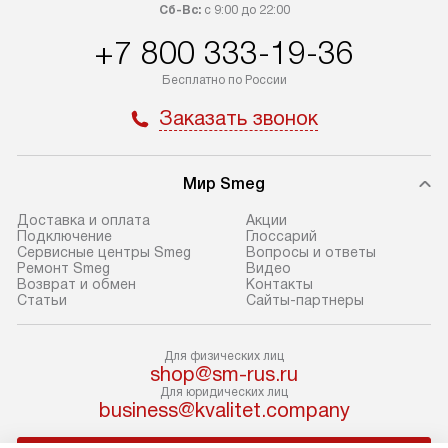
доставляем заказ до офиса
определяется в 
Сб-Вс:
с 9:00 до 22:00
транспортной компании в Москве.
с прайс-листом 
+7 800 333-19-36
Пожалуйста, уточняйте условия
доступным на са
Бесплатно по России
доставки у менеджера при
«Подключение».
оформлении заказа.
Заказать звонок
Стандартный мо
В день, согласованный с вами,
в себя снятие уп
служба доставки привезет
и транспортиров
Мир Smeg
упакованный товар до подъезда.
при необходимо
Если вам необходимо доставить
отдельных часте
Доставка и оплата
Акции
Подключение
Глоссарий
покупку до двери вашей квартиры
устанавливается
Сервисные центры Smeg
Вопросы и ответы
или места установки, пожалуйста,
подготовленное
Ремонт Smeg
Видео
Возврат и обмен
Контакты
предварительно согласуйте это
по уровню и под
Статьи
Сайты-партнеры
с менеджером. За эту услугу будет
существующим к
взиматься дополнительная плата.
После этого пр
Для физических лиц
Обратите внимание на размеры
запуск и краткая
shop@sm-rus.ru
товара: например, если габариты
по использовани
Для юридических лиц
business@kvalitet.company
холодильника не позволяют
монтаж не включ
пронести его через дверной проем,
коммуникаций, 