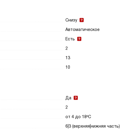
Снизу
Автоматическое
Есть
2
13
10
Да
2
от 4 до 18ºС
6|3 (верхняя|нижняя часть)