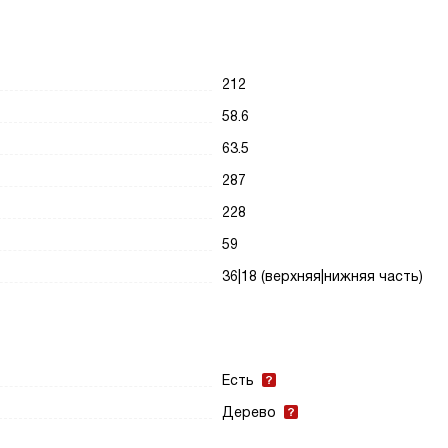
212
58.6
63.5
287
228
59
36|18 (верхняя|нижняя часть)
Есть
Дерево