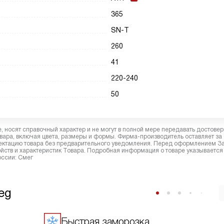
365
SN-T
260
41
220-240
50
 носят справочный характер и не могут в полной мере передавать достове
вара, включая цвета, размеры и формы. Фирма-производитель оставляет за
лектацию товара без предварительного уведомления. Перед оформлением З
йств и характеристик Товара. Подробная информация о товаре указывается
оссии: Смег
eg
Быстрая заморозка