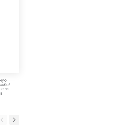
рную
 собой
аказа
 в
Деревянные полки