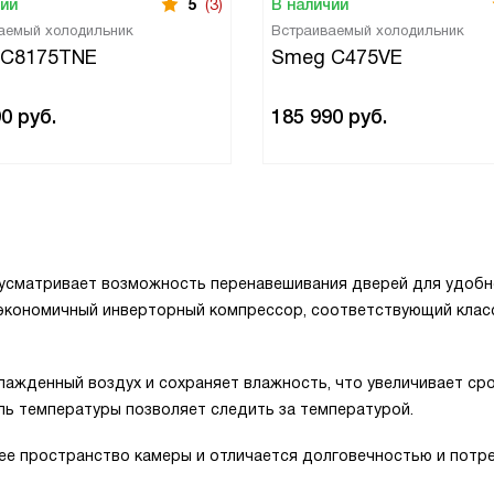
чии
5
(3)
В наличии
аемый холодильник
Встраиваемый холодильник
 C8175TNE
Smeg C475VE
90
руб.
185 990
руб.
усматривает возможность перенавешивания дверей для удобн
 экономичный инверторный компрессор, соответствующий клас
ажденный воздух и сохраняет влажность, что увеличивает ср
ль температуры позволяет следить за температурой.
ее пространство камеры и отличается долговечностью и потр