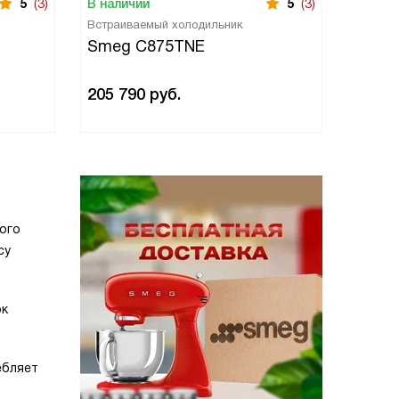
5
(3)
В наличии
5
(3)
В нали
Встраиваемый холодильник
Встраи
Smeg C875TNE
Smeg
205 790
руб.
107 9
ого
су
ок
ебляет