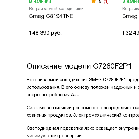
В наличии
5
(4)
В нали
Встраиваемый холодильник
Встраив
Smeg C8194TNE
Smeg
148 390
руб.
132 4
Описание модели
C7280F2P1
Встраиваемый холодильник SMEG C7280F2P1 пред
использования. В его основу положен надежный и
энергопотребления А++.
Система вентиляции равномерно распределяет охл
хранения продуктов. Электромеханический контро
Светодиодная подсветка ярко освещает внутренн
минимум электроэнергии.