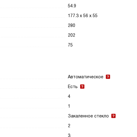
54.9
177.3 х 56 х 55
280
202
75
Автоматическое
Есть
4
1
Закаленное стекло
2
3