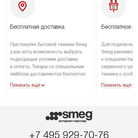
Бесплатная доставка
Бесплатное п
При покупке бытовой техники Smeg
Для подключени
у вас есть возможность выбрать
Smeg рекоменду
подходящие условия доставки
к специалистам 
и оплаты. Товары со специальным
сервисного цент
лейблом доставляются бесплатно
техника с особы
по Москве в пределах МКАД
подключается б
Показать ещё
Показать ещё
до подъезда. Доставка за пределы
коммуникациям. 
МКАД оплачивается
за пределы МКА
дополнительно. Товар, имеющий
взиматься допол
маркировку «в наличии», может
Готовые коммун
быть отправлен покупателю
предполагают н
в течение трех дней. Доставка
установленной р
+7 495 929-70-76
в Санкт-Петербург и другие
подключения к 