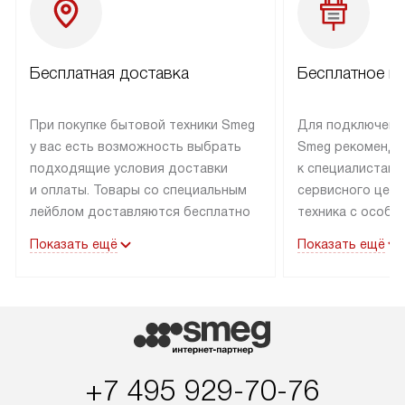
Бесплатная доставка
Бесплатное п
При покупке бытовой техники Smeg
Для подключени
у вас есть возможность выбрать
Smeg рекоменду
подходящие условия доставки
к специалистам 
и оплаты. Товары со специальным
сервисного цент
лейблом доставляются бесплатно
техника с особы
по Москве в пределах МКАД
подключается б
Показать ещё
Показать ещё
до подъезда. Доставка за пределы
коммуникациям. 
МКАД оплачивается
за пределы МКА
дополнительно. Товар, имеющий
взиматься допол
маркировку «в наличии», может
Готовые коммун
быть отправлен покупателю
предполагают н
в течение трех дней. Доставка
установленной р
+7 495 929-70-76
в Санкт-Петербург и другие
подключения к 