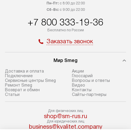
регионы осуществляется через
и канализации в
Пн-Пт:
с 8:00 до 22:00
транспортные компании. После
от типа техники
Сб-Вс:
с 9:00 до 22:00
100% предоплаты мы бесплатно
дополнительных 
+7 800 333-19-36
доставляем заказ до офиса
определяется в 
транспортной компании в Москве.
с прайс-листом 
Бесплатно по России
Пожалуйста, уточняйте условия
доступным на са
Заказать звонок
доставки у менеджера при
«Подключение».
оформлении заказа.
Стандартный мо
Мир Smeg
В день, согласованный с вами,
в себя снятие уп
служба доставки привезет
и транспортиров
Доставка и оплата
Акции
упакованный товар до подъезда.
при необходимо
Подключение
Глоссарий
Сервисные центры Smeg
Вопросы и ответы
Если вам необходимо доставить
отдельных часте
Ремонт Smeg
Видео
покупку до двери вашей квартиры
устанавливается
Возврат и обмен
Контакты
Статьи
Сайты-партнеры
или места установки, пожалуйста,
подготовленное
предварительно согласуйте это
по уровню и под
с менеджером. За эту услугу будет
существующим к
Для физических лиц
shop@sm-rus.ru
взиматься дополнительная плата.
После этого пр
Для юридических лиц
Обратите внимание на размеры
запуск и краткая
business@kvalitet.company