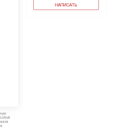
НАПИСАТЬ
рную
 собой
аказа
 в