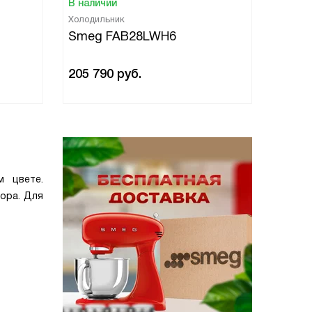
В наличии
В нали
Холодильник
Холоди
Smeg FAB28LWH6
Smeg
205 790
руб.
205 7
 цвете.
ора. Для