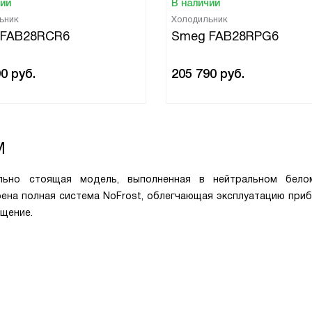
чии
В наличии
ьник
Холодильник
 FAB28RCR6
Smeg FAB28RPG6
90
руб.
205 790
руб.
M
но стоящая модель, выполненная в нейтральном белом
ена полная система NoFrost, облегчающая эксплуатацию приб
ещение.