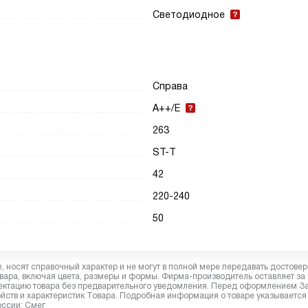
Светодиодное
Справа
A++/E
263
ST-T
42
220-240
50
 носят справочный характер и не могут в полной мере передавать достове
вара, включая цвета, размеры и формы. Фирма-производитель оставляет за
лектацию товара без предварительного уведомления. Перед оформлением З
йств и характеристик Товара. Подробная информация о товаре указывается
оссии: Смег