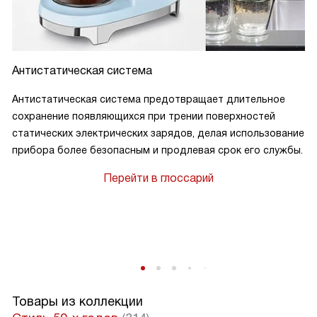
начинается с аромата свежемолотого кофе, и это просто
незабываемо!
Антистатическая система
Антистатическая система предотвращает длительное
сохранение появляющихся при трении поверхностей
статических электрических зарядов, делая использование
прибора более безопасным и продлевая срок его службы.
Перейти в глоссарий
в
Товары из коллекции