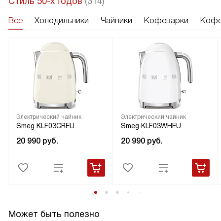
Стиль 50-х годов
(314)
Все
Холодильники
Чайники
Кофеварки
Кофе
Электрический чайник
Электрический чайник
Smeg KLF03CREU
Smeg KLF03WHEU
20 990
руб.
20 990
руб.
Может быть полезно