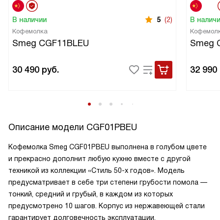
В наличии
5
(2)
В налич
Кофемолка
Кофемол
Smeg CGF11BLEU
Smeg 
30 490
руб.
32 990
Описание модели
CGF01PBEU
Кофемолка Smeg CGF01PBEU выполнена в голубом цвете
и прекрасно дополнит любую кухню вместе с другой
техникой из коллекции «Стиль 50-х годов». Модель
предусматривает в себе три степени грубости помола —
тонкий, средний и грубый, в каждом из которых
предусмотрено 10 шагов. Корпус из нержавеющей стали
гарантирует долговечность эксплуатации.