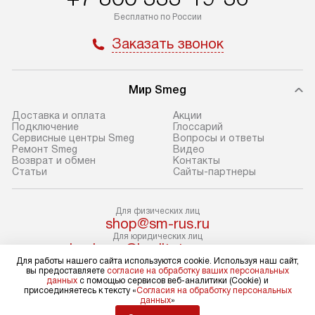
транспортной компании в Москве.
с прайс-листом 
Бесплатно по России
Пожалуйста, уточняйте условия
доступным на са
Заказать звонок
доставки у менеджера при
«Подключение».
оформлении заказа.
Стандартный мо
Мир Smeg
В день, согласованный с вами,
в себя снятие уп
служба доставки привезет
и транспортиров
Доставка и оплата
Акции
упакованный товар до подъезда.
при необходимо
Подключение
Глоссарий
Сервисные центры Smeg
Вопросы и ответы
Если вам необходимо доставить
отдельных часте
Ремонт Smeg
Видео
покупку до двери вашей квартиры
устанавливается
Возврат и обмен
Контакты
Статьи
Сайты-партнеры
или места установки, пожалуйста,
подготовленное
предварительно согласуйте это
по уровню и под
с менеджером. За эту услугу будет
существующим к
Для физических лиц
shop@sm-rus.ru
взиматься дополнительная плата.
После этого пр
Для юридических лиц
Обратите внимание на размеры
запуск и краткая
business@kvalitet.company
товара: например, если габариты
по использовани
Для работы нашего сайта используются cookie. Используя наш сайт,
вы предоставляете
согласие на обработку ваших персональных
холодильника не позволяют
монтаж не включ
НАПИСАТЬ РУКОВОДСТВУ
данных
с помощью сервисов веб-аналитики (Cookie) и
присоединяетесь к тексту «
Согласия на обработку персональных
пронести его через дверной проем,
коммуникаций, 
данных
»
сотрудники транспортной службы
материалы, уста