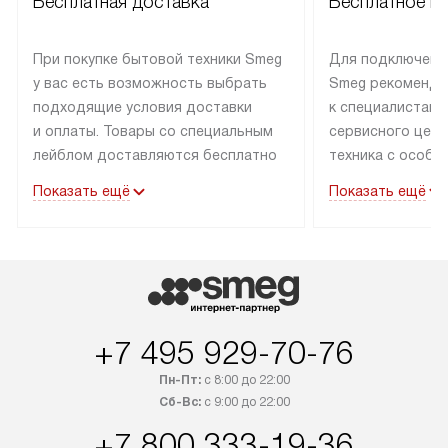
Бесплатная доставка
Бесплатное п
При покупке бытовой техники Smeg
Для подключени
у вас есть возможность выбрать
Smeg рекоменду
подходящие условия доставки
к специалистам 
и оплаты. Товары со специальным
сервисного цент
лейблом доставляются бесплатно
техника с особы
по Москве в пределах МКАД
подключается б
Показать ещё
Показать ещё
до подъезда. Доставка за пределы
коммуникациям. 
МКАД оплачивается
за пределы МКА
дополнительно. Товар, имеющий
взиматься допол
маркировку «в наличии», может
Готовые коммун
быть отправлен покупателю
предполагают н
в течение трех дней. Доставка
установленной р
+7 495 929-70-76
в Санкт-Петербург и другие
подключения к 
регионы осуществляется через
и канализации в
Пн-Пт:
с 8:00 до 22:00
транспортные компании. После
от типа техники
Сб-Вс:
с 9:00 до 22:00
100% предоплаты мы бесплатно
дополнительных 
+7 800 333-19-36
доставляем заказ до офиса
определяется в 