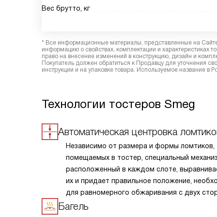
Вес брутто, кг
* Все информационные материалы, представленные на Сайте,
информацию о свойствах, комплектации и характеристиках то
право на внесение изменений в конструкцию, дизайн и комп
Покупатель должен обратиться к Продавцу для уточнения сво
инструкции и на упаковке товара. Используемое название в Р
Технологии тостеров Smeg
Автоматическая центровка ломтико
Независимо от размера и формы ломтиков,
помещаемых в тостер, специальный механиз
расположенный в каждом слоте, выравнива
их и придает правильное положение, необ
для равномерного обжаривания с двух стор
гарантирует отсутствие подгоревших или
Багель
слабопрожаренных участков.