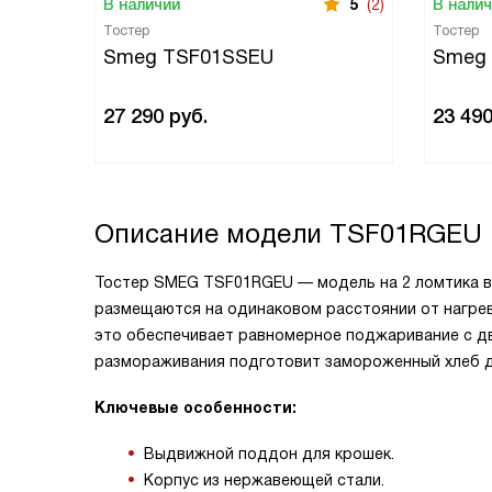
В наличии
5
(2)
В нали
Тостер
Тостер
Smeg TSF01SSEU
Smeg
27 290
руб.
23 49
Описание модели
TSF01RGEU
Тостер SMEG TSF01RGEU — модель на 2 ломтика в ц
размещаются на одинаковом расстоянии от нагре
это обеспечивает равномерное поджаривание с дв
размораживания подготовит замороженный хлеб д
Ключевые особенности:
Выдвижной поддон для крошек.
Корпус из нержавеющей стали.