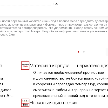
3.5
 носят справочный характер и не могут в полной мере передавать достове
вара, включая цвета, размеры и формы. Фирма-производитель оставляет за
лектацию товара без предварительного уведомления. Перед оформлением З
йств и характеристик Товара. Подробная информация о товаре указывается
оссии: Смег
в
Материал корпуса — нержавеющая
Отличается необыкновенной прочностью
м,
и долговечностью, не боится влаги, устойч
ет
к коррозии и перепадам температур, хоро
ходимое
смотрится в любом интерьере и не теряет 
он. Это
привлекательный внешний вид с течением в
даже при весьма интенсивной эксплуатации
Нескользящие ножки