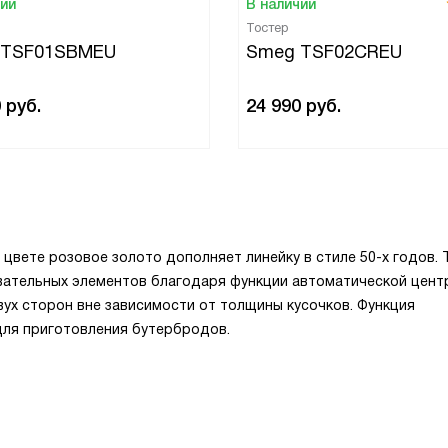
чии
В наличии
Тостер
 TSF01SBMEU
Smeg TSF02CREU
0
руб.
24 990
руб.
вете розовое золото дополняет линейку в стиле 50-х годов. 
вательных элементов благодаря функции автоматической цент
ух сторон вне зависимости от толщины кусочков. Функция
ля приготовления бутербродов.