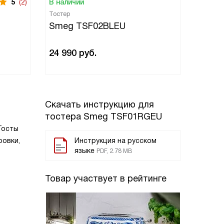
5
(2)
В наличии
В нали
Тостер
Тостер
Smeg TSF02BLEU
Smeg
24 990
руб.
24 99
Скачать инструкцию для
тостера
Smeg TSF01RGEU
Тосты
ровки,
Инструкция на русском
языке
PDF, 2.78 MB
Товар участвует в рейтинге