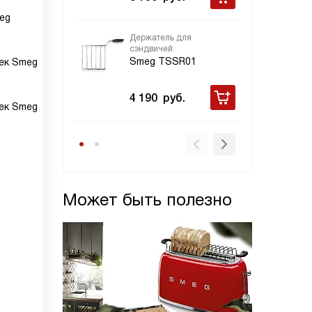
eg
Держатель для
сэндвичей
Smeg TSSR01
ек Smeg
4 190
руб.
ек Smeg
Может быть полезно