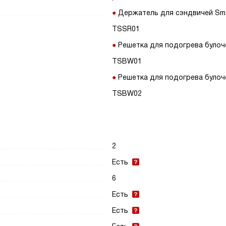
Держатель для сэндвичей Sm
TSSR01
Решетка для подогрева булоч
TSBW01
Решетка для подогрева булоч
TSBW02
2
Есть
6
Есть
Есть