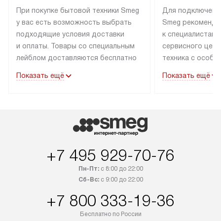
При покупке бытовой техники Smeg
Для подключени
у вас есть возможность выбрать
Smeg рекоменду
подходящие условия доставки
к специалистам 
и оплаты. Товары со специальным
сервисного цент
лейблом доставляются бесплатно
техника с особы
по Москве в пределах МКАД
подключается б
Показать ещё
Показать ещё
до подъезда. Доставка за пределы
коммуникациям. 
МКАД оплачивается
за пределы МКА
дополнительно. Товар, имеющий
взиматься допол
маркировку «в наличии», может
Готовые коммун
быть отправлен покупателю
предполагают н
в течение трех дней. Доставка
установленной р
+7 495 929-70-76
в Санкт-Петербург и другие
подключения к 
регионы осуществляется через
и канализации в
Пн-Пт:
с 8:00 до 22:00
транспортные компании. После
от типа техники
Сб-Вс:
с 9:00 до 22:00
100% предоплаты мы бесплатно
дополнительных 
+7 800 333-19-36
доставляем заказ до офиса
определяется в 
транспортной компании в Москве.
с прайс-листом 
Бесплатно по России