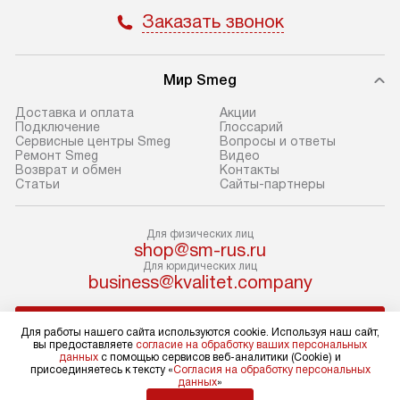
Пожалуйста, уточняйте условия
доступным на са
Заказать звонок
доставки у менеджера при
«Подключение».
оформлении заказа.
Стандартный мо
Мир Smeg
В день, согласованный с вами,
в себя снятие уп
служба доставки привезет
и транспортиров
Доставка и оплата
Акции
упакованный товар до подъезда.
при необходимо
Подключение
Глоссарий
Сервисные центры Smeg
Вопросы и ответы
Если вам необходимо доставить
отдельных часте
Ремонт Smeg
Видео
покупку до двери вашей квартиры
устанавливается
Возврат и обмен
Контакты
Статьи
Сайты-партнеры
или места установки, пожалуйста,
подготовленное
предварительно согласуйте это
по уровню и под
с менеджером. За эту услугу будет
существующим к
Для физических лиц
shop@sm-rus.ru
взиматься дополнительная плата.
После этого пр
Для юридических лиц
Обратите внимание на размеры
запуск и краткая
business@kvalitet.company
товара: например, если габариты
по использовани
холодильника не позволяют
монтаж не включ
НАПИСАТЬ РУКОВОДСТВУ
Для работы нашего сайта используются cookie. Используя наш сайт,
пронести его через дверной проем,
коммуникаций, 
вы предоставляете
согласие на обработку ваших персональных
данных
с помощью сервисов веб-аналитики (Cookie) и
сотрудники транспортной службы
материалы, уста
Политика конфиденциальности
присоединяетесь к тексту «
Согласия на обработку персональных
данных
»
не имеют права производить
и перевешивание
Условия продажи