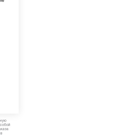
ие
рную
 собой
аказа
 в