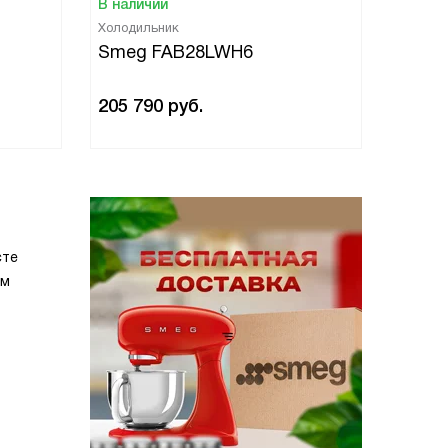
В наличии
В нали
Холодильник
Холоди
Smeg FAB28LWH6
Smeg
205 790
руб.
205 7
сте
ом