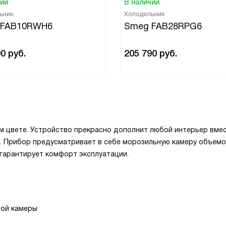
чии
В наличии
ьник
Холодильник
 FAB10RWH6
Smeg FAB28RPG6
90
руб.
205 790
руб.
м цвете. Устройство прекрасно дополнит любой интерьер вме
в». Прибор предусматривает в себе морозильную камеру объем
 гарантирует комфорт эксплуатации.
ной камеры