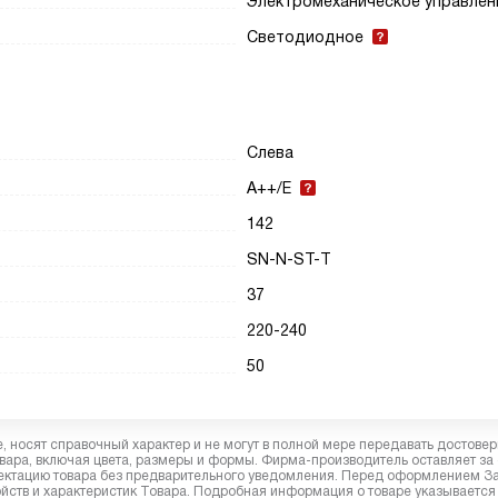
Электромеханическое управлен
Светодиодное
Слева
A++/E
142
SN-N-ST-T
37
220-240
50
 носят справочный характер и не могут в полной мере передавать достове
вара, включая цвета, размеры и формы. Фирма-производитель оставляет за
лектацию товара без предварительного уведомления. Перед оформлением З
йств и характеристик Товара. Подробная информация о товаре указывается