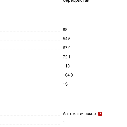
Серебристая
98
54.5
67.9
72.1
118
104.8
13
Автоматическое
1