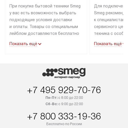
При покупке бытовой техники Smeg
Для подключени
у вас есть возможность выбрать
Smeg рекоменду
подходящие условия доставки
к специалистам 
и оплаты. Товары со специальным
сервисного цент
лейблом доставляются бесплатно
техника с особы
по Москве в пределах МКАД
подключается б
Показать ещё
Показать ещё
до подъезда. Доставка за пределы
коммуникациям. 
МКАД оплачивается
за пределы МКА
дополнительно. Товар, имеющий
взиматься допол
маркировку «в наличии», может
Готовые коммун
быть отправлен покупателю
предполагают н
в течение трех дней. Доставка
установленной р
+7 495 929-70-76
в Санкт-Петербург и другие
подключения к 
регионы осуществляется через
и канализации в
Пн-Пт:
с 8:00 до 22:00
транспортные компании. После
от типа техники
Сб-Вс:
с 9:00 до 22:00
100% предоплаты мы бесплатно
дополнительных 
+7 800 333-19-36
доставляем заказ до офиса
определяется в 
транспортной компании в Москве.
с прайс-листом 
Бесплатно по России