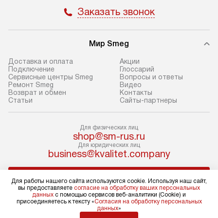
Пожалуйста, уточняйте условия
доступным на са
Заказать звонок
доставки у менеджера при
«Подключение».
оформлении заказа.
Стандартный мо
Мир Smeg
В день, согласованный с вами,
в себя снятие уп
служба доставки привезет
и транспортиров
Доставка и оплата
Акции
упакованный товар до подъезда.
при необходимо
Подключение
Глоссарий
Сервисные центры Smeg
Вопросы и ответы
Если вам необходимо доставить
отдельных часте
Ремонт Smeg
Видео
покупку до двери вашей квартиры
устанавливается
Возврат и обмен
Контакты
Статьи
Сайты-партнеры
или места установки, пожалуйста,
подготовленное
предварительно согласуйте это
по уровню и под
с менеджером. За эту услугу будет
существующим к
Для физических лиц
shop@sm-rus.ru
взиматься дополнительная плата.
После этого пр
Для юридических лиц
Обратите внимание на размеры
запуск и краткая
business@kvalitet.company
товара: например, если габариты
по использовани
холодильника не позволяют
монтаж не включ
НАПИСАТЬ РУКОВОДСТВУ
Для работы нашего сайта используются cookie. Используя наш сайт,
пронести его через дверной проем,
коммуникаций, 
вы предоставляете
согласие на обработку ваших персональных
данных
с помощью сервисов веб-аналитики (Cookie) и
сотрудники транспортной службы
материалы, уста
Политика конфиденциальности
присоединяетесь к тексту «
Согласия на обработку персональных
данных
»
не имеют права производить
и перевешивание
Условия продажи