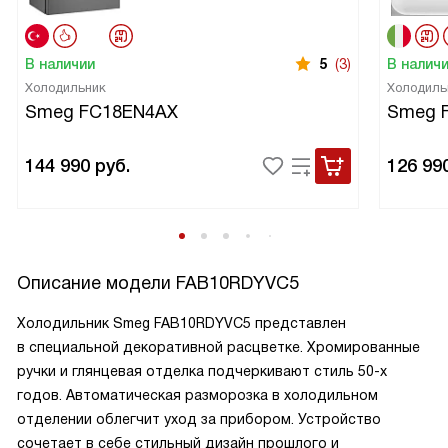
В наличии
5
(3)
В налич
Холодильник
Холодиль
Smeg FC18EN4AX
Smeg 
144 990
руб.
126 99
Описание модели
FAB10RDYVC5
Холодильник Smeg FAB10RDYVC5 представлен
в специальной декоративной расцветке. Хромированные
ручки и глянцевая отделка подчеркивают стиль 50-х
годов. Автоматическая разморозка в холодильном
отделении облегчит уход за прибором. Устройство
сочетает в себе стильный дизайн прошлого и