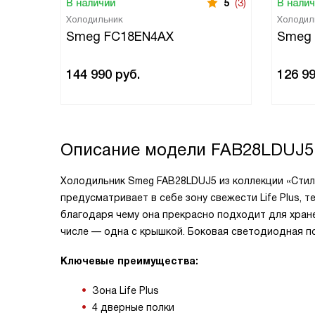
В наличии
5
(3)
В нали
Холодильник
Холодил
Smeg FC18EN4AX
Smeg
144 990
руб.
126 9
Описание модели
FAB28LDUJ5
Холодильник Smeg FAB28LDUJ5 из коллекции «Стиль
предусматривает в себе зону свежести Life Plus, 
благодаря чему она прекрасно подходит для хране
числе — одна с крышкой. Боковая светодиодная п
Ключевые преимущества:
Зона Life Plus
4 дверные полки