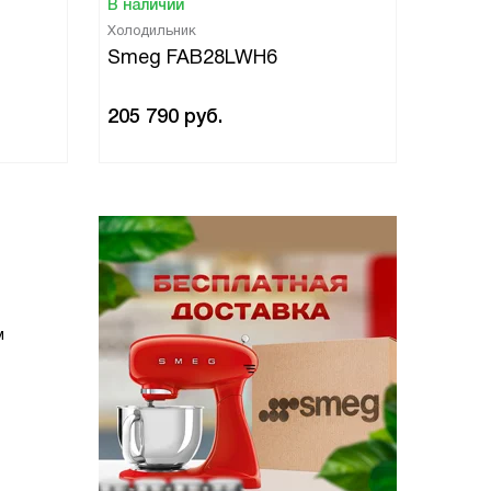
В наличии
В нали
Холодильник
Холоди
Smeg FAB28LWH6
Smeg
205 790
руб.
205 7
м