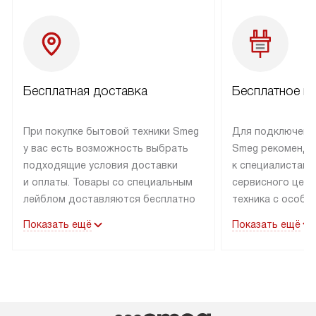
Бесплатная доставка
Бесплатное п
При покупке бытовой техники Smeg
Для подключени
у вас есть возможность выбрать
Smeg рекоменду
подходящие условия доставки
к специалистам 
и оплаты. Товары со специальным
сервисного цент
лейблом доставляются бесплатно
техника с особы
по Москве в пределах МКАД
подключается б
Показать ещё
Показать ещё
до подъезда. Доставка за пределы
коммуникациям. 
МКАД оплачивается
за пределы МКА
дополнительно. Товар, имеющий
взиматься допол
маркировку «в наличии», может
Готовые коммун
быть отправлен покупателю
предполагают н