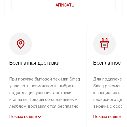
НАПИСАТЬ
Бесплатная доставка
Бесплатное п
При покупке бытовой техники Smeg
Для подключени
у вас есть возможность выбрать
Smeg рекоменду
подходящие условия доставки
к специалистам 
и оплаты. Товары со специальным
сервисного цент
лейблом доставляются бесплатно
техника с особы
по Москве в пределах МКАД
подключается б
Показать ещё
Показать ещё
до подъезда. Доставка за пределы
коммуникациям. 
МКАД оплачивается
за пределы МКА