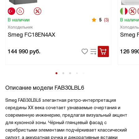
В наличии
5
(3)
В налич
Холодильник
Холодиль
Smeg FC18EN4AX
Smeg 
144 990
руб.
126 99
Описание модели
FAB30LBL6
Smeg FAB30LBL6 элегантная ретро-интерпретация
середины XX века сочетает узнаваемые очертания и
современную инженерию, предлагая визуальный акцент
для кухонной зоны. Чёрный глянцевый фасад с
серебристыми элементами подчёркивает классический
силуэт, а аккуратная ручка и декоративные вставки