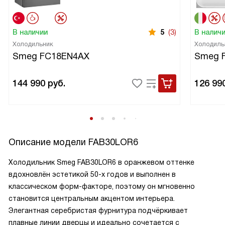
В наличии
5
(3)
В налич
Холодильник
Холодиль
Smeg FC18EN4AX
Smeg 
144 990
руб.
126 99
Описание модели
FAB30LOR6
Холодильник Smeg FAB30LOR6 в оранжевом оттенке
вдохновлён эстетикой 50-х годов и выполнен в
классическом форм-факторе, поэтому он мгновенно
становится центральным акцентом интерьера.
Элегантная серебристая фурнитура подчёркивает
плавные линии дверцы и идеально сочетается с