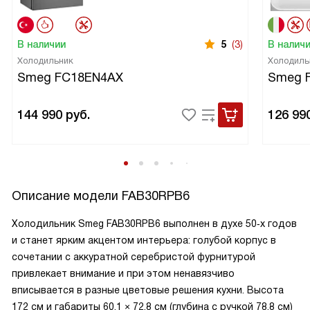
В наличии
5
(3)
В налич
Холодильник
Холодиль
Smeg FC18EN4AX
Smeg 
144 990
руб.
126 99
Описание модели
FAB30RPB6
Холодильник Smeg FAB30RPB6 выполнен в духе 50‑х годов
и станет ярким акцентом интерьера: голубой корпус в
сочетании с аккуратной серебристой фурнитурой
привлекает внимание и при этом ненавязчиво
вписывается в разные цветовые решения кухни. Высота
172 см и габариты 60,1 × 72,8 см (глубина с ручкой 78,8 см)