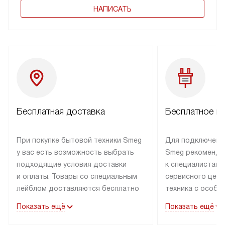
НАПИСАТЬ
Бесплатная доставка
Бесплатное п
При покупке бытовой техники Smeg
Для подключени
у вас есть возможность выбрать
Smeg рекоменду
подходящие условия доставки
к специалистам 
и оплаты. Товары со специальным
сервисного цент
лейблом доставляются бесплатно
техника с особы
по Москве в пределах МКАД
подключается б
Показать ещё
Показать ещё
до подъезда. Доставка за пределы
коммуникациям. 
МКАД оплачивается
за пределы МКА