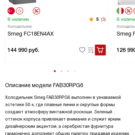
В наличии
5
(3)
В налич
Холодильник
Холодиль
Smeg FC18EN4AX
Smeg 
144 990
руб.
126 99
Описание модели
FAB30RPG6
Холодильник Smeg FAB30RPG6 выполнен в узнаваемой
эстетике 50‑х, где плавные линии и округлые формы
создают атмосферу винтажной роскоши. Зеленый
оттенок корпуса привлекает внимание и служит ярким
дизайнерским акцентом, а серебристая фурнитура
гармонично дополняет общую палитру, придавая изделию