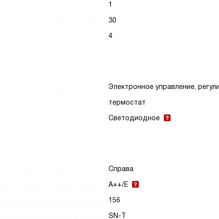
1
30
4
Электронное управление, регул
термостат
Светодиодное
Справа
A++/E
156
SN-T