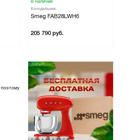
В наличии
В нали
Холодильник
Холоди
Smeg FAB28LWH6
Smeg
205 790
руб.
205 7
 поэтому