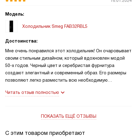
16.01.2024
Модель:
Холодильник Smeg FAB32RBL5
Достоинства:
Мне очень понравился этот холодильник! Он очаровывает
своим стильным дизайном, который вдохновлен модой
50-х годов. Черный цвет и серебристая фурнитура
создают элегантный и современный образ. Его размеры
позволяют легко разместить всю необходимую
продукцию, а общий объем в 365 литров — это просто
Читать отзыв полностью
впечатляет! Система NoFrost в обоих отделениях
и автоматическое размораживание — это просто супер
ПОКАЗАТЬ ЕЩЁ ОТЗЫВЫ
С этим товаром приобретают