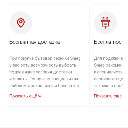
Бесплатная доставка
Бесплатное п
При покупке бытовой техники Smeg
Для подключени
у вас есть возможность выбрать
Smeg рекоменду
подходящие условия доставки
к специалистам 
и оплаты. Товары со специальным
сервисного цент
лейблом доставляются бесплатно
техника с особы
по Москве в пределах МКАД
подключается б
Показать ещё
Показать ещё
до подъезда. Доставка за пределы
коммуникациям. 
МКАД оплачивается
за пределы МКА
дополнительно. Товар, имеющий
взиматься допол
маркировку «в наличии», может
Готовые коммун
быть отправлен покупателю
предполагают н