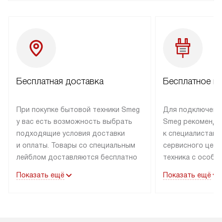
Бесплатная доставка
Бесплатное п
При покупке бытовой техники Smeg
Для подключени
у вас есть возможность выбрать
Smeg рекоменду
подходящие условия доставки
к специалистам 
и оплаты. Товары со специальным
сервисного цент
лейблом доставляются бесплатно
техника с особы
по Москве в пределах МКАД
подключается б
Показать ещё
Показать ещё
до подъезда. Доставка за пределы
коммуникациям. 
МКАД оплачивается
за пределы МКА
дополнительно. Товар, имеющий
взиматься допол
маркировку «в наличии», может
Готовые коммун