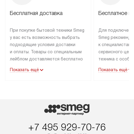
Бесплатная доставка
Бесплатное п
При покупке бытовой техники Smeg
Для подключени
у вас есть возможность выбрать
Smeg рекоменду
подходящие условия доставки
к специалистам 
и оплаты. Товары со специальным
сервисного цент
лейблом доставляются бесплатно
техника с особы
по Москве в пределах МКАД
подключается б
Показать ещё
Показать ещё
до подъезда. Доставка за пределы
коммуникациям. 
МКАД оплачивается
за пределы МКА
дополнительно. Товар, имеющий
взиматься допол
маркировку «в наличии», может
Готовые коммун
быть отправлен покупателю
предполагают н
в течение трех дней. Доставка
установленной р
в Санкт-Петербург и другие
подключения к 
регионы осуществляется через
и канализации в
+7 495 929-70-76
транспортные компании. После
от типа техники