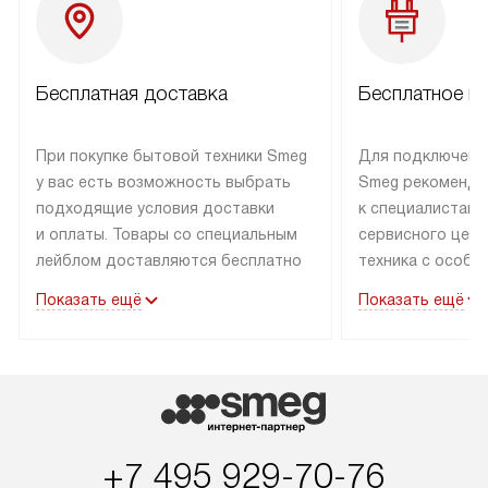
Бесплатная доставка
Бесплатное п
При покупке бытовой техники Smeg
Для подключени
у вас есть возможность выбрать
Smeg рекоменду
подходящие условия доставки
к специалистам 
и оплаты. Товары со специальным
сервисного цент
лейблом доставляются бесплатно
техника с особы
по Москве в пределах МКАД
подключается б
Показать ещё
Показать ещё
до подъезда. Доставка за пределы
коммуникациям. 
МКАД оплачивается
за пределы МКА
дополнительно. Товар, имеющий
взиматься допол
маркировку «в наличии», может
Готовые коммун
быть отправлен покупателю
предполагают н
в течение трех дней. Доставка
установленной р
+7 495 929-70-76
в Санкт-Петербург и другие
подключения к 