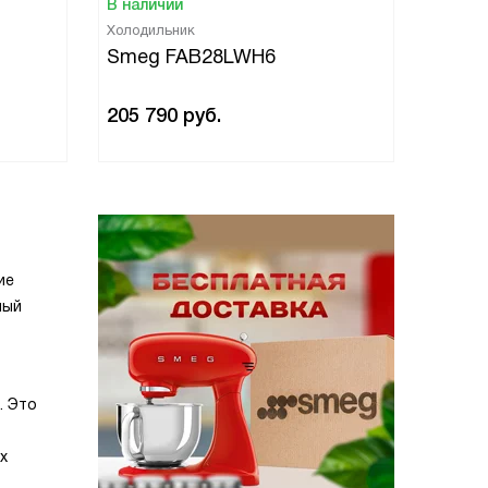
В наличии
В нали
Холодильник
Холоди
Smeg FAB28LWH6
Smeg
205 790
руб.
205 7
ие
мый
. Это
х