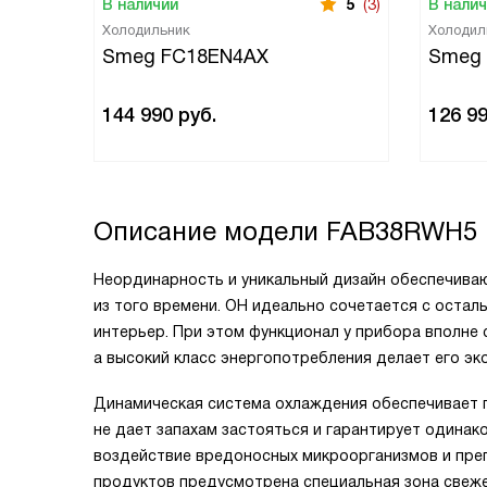
В наличии
5
(3)
В нали
Холодильник
Холодил
Smeg FC18EN4AX
Smeg
144 990
руб.
126 9
Описание модели
FAB38RWH5
Неординарность и уникальный дизайн обеспечиваю
из того времени. ОН идеально сочетается с остал
интерьер. При этом функционал у прибора вполне
а высокий класс энергопотребления делает его эк
Динамическая система охлаждения обеспечивает 
не дает запахам застояться и гарантирует одинако
воздействие вредоносных микроорганизмов и преп
продуктов предусмотрена специальная зона свежес