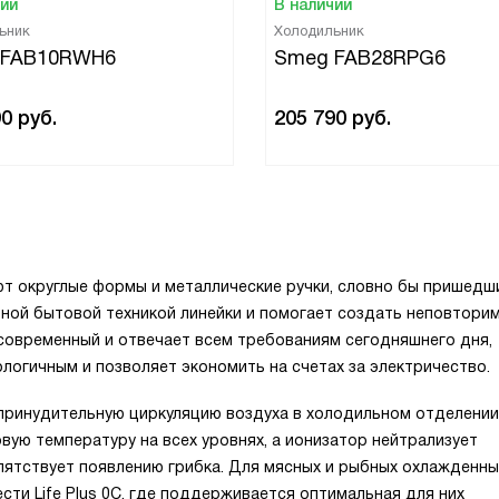
чии
В наличии
ьник
Холодильник
 FAB10RWH6
Smeg FAB28RPG6
90
руб.
205 790
руб.
т округлые формы и металлические ручки, словно бы пришедш
ьной бытовой техникой линейки и помогает создать неповтори
 современный и отвечает всем требованиям сегодняшнего дня,
ологичным и позволяет экономить на счетах за электричество.
принудительную циркуляцию воздуха в холодильном отделении
вую температуру на всех уровнях, а ионизатор нейтрализует
ятствует появлению грибка. Для мясных и рыбных охлажденны
ти Life Plus 0C, где поддерживается оптимальная для них