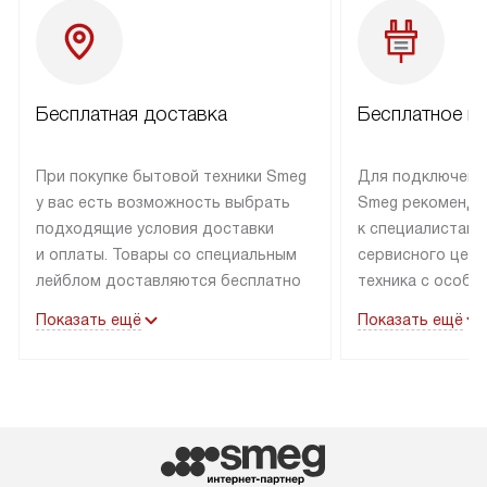
Бесплатная доставка
Бесплатное п
При покупке бытовой техники Smeg
Для подключени
у вас есть возможность выбрать
Smeg рекоменду
подходящие условия доставки
к специалистам 
и оплаты. Товары со специальным
сервисного цент
лейблом доставляются бесплатно
техника с особы
по Москве в пределах МКАД
подключается б
Показать ещё
Показать ещё
до подъезда. Доставка за пределы
коммуникациям. 
МКАД оплачивается
за пределы МКА
дополнительно. Товар, имеющий
взиматься допол
маркировку «в наличии», может
Готовые коммун
быть отправлен покупателю
предполагают н
в течение трех дней. Доставка
установленной р