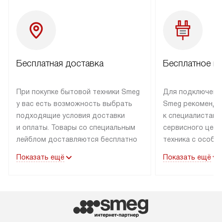
Бесплатная доставка
Бесплатное п
При покупке бытовой техники Smeg
Для подключени
у вас есть возможность выбрать
Smeg рекоменду
подходящие условия доставки
к специалистам 
и оплаты. Товары со специальным
сервисного цент
лейблом доставляются бесплатно
техника с особы
по Москве в пределах МКАД
подключается б
Показать ещё
Показать ещё
до подъезда. Доставка за пределы
коммуникациям. 
МКАД оплачивается
за пределы МКА
дополнительно. Товар, имеющий
взиматься допол
маркировку «в наличии», может
Готовые коммун
быть отправлен покупателю
предполагают н