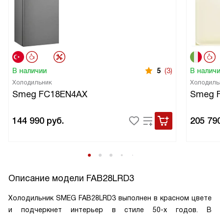
В наличии
5
(3)
В налич
Холодильник
Холодиль
Smeg FC18EN4AX
Smeg 
144 990
руб.
205 79
Описание модели
FAB28LRD3
Холодильник SMEG FAB28LRD3 выполнен в красном цвете
и подчеркнет интерьер в стиле 50-х годов. В