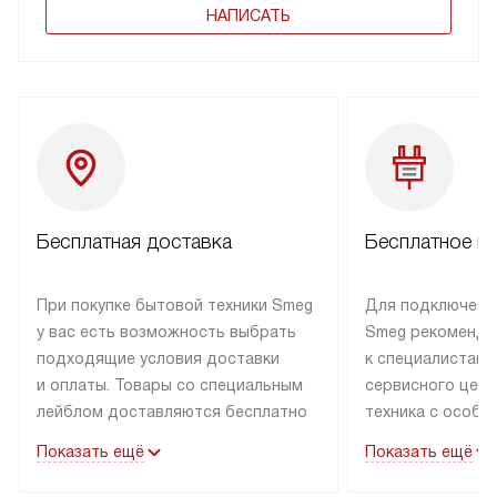
НАПИСАТЬ
Бесплатная доставка
Бесплатное п
При покупке бытовой техники Smeg
Для подключени
у вас есть возможность выбрать
Smeg рекоменду
подходящие условия доставки
к специалистам 
и оплаты. Товары со специальным
сервисного цент
лейблом доставляются бесплатно
техника с особы
по Москве в пределах МКАД
подключается б
Показать ещё
Показать ещё
до подъезда. Доставка за пределы
коммуникациям. 
МКАД оплачивается
за пределы МКА