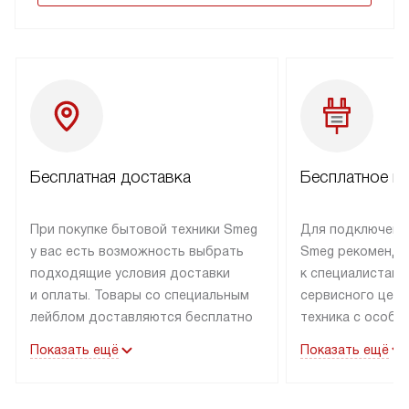
Бесплатная доставка
Бесплатное п
При покупке бытовой техники Smeg
Для подключени
у вас есть возможность выбрать
Smeg рекоменду
подходящие условия доставки
к специалистам 
и оплаты. Товары со специальным
сервисного цент
лейблом доставляются бесплатно
техника с особы
по Москве в пределах МКАД
подключается б
Показать ещё
Показать ещё
до подъезда. Доставка за пределы
коммуникациям. 
МКАД оплачивается
за пределы МКА
дополнительно. Товар, имеющий
взиматься допол