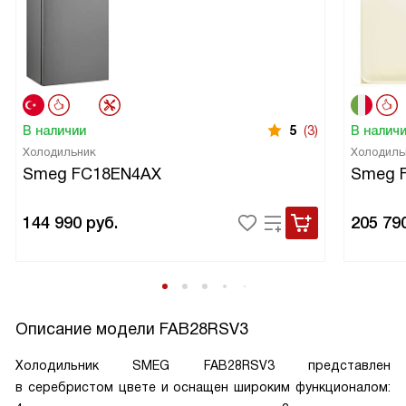
В наличии
5
(3)
В налич
Холодильник
Холодиль
Smeg FC18EN4AX
Smeg 
144 990
руб.
205 79
Описание модели
FAB28RSV3
Холодильник SMEG FAB28RSV3 представлен
в серебристом цвете и оснащен широким функционалом: