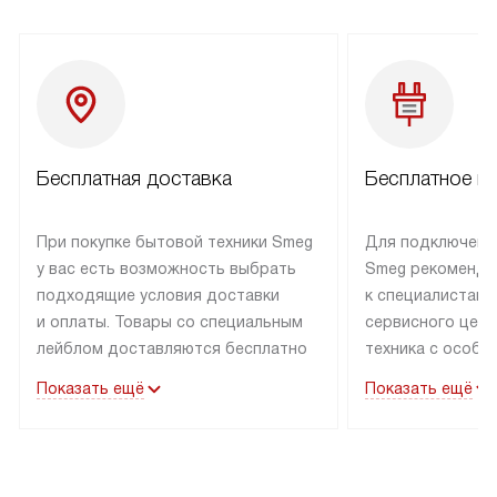
Бесплатная доставка
Бесплатное п
При покупке бытовой техники Smeg
Для подключени
у вас есть возможность выбрать
Smeg рекоменду
подходящие условия доставки
к специалистам 
и оплаты. Товары со специальным
сервисного цент
лейблом доставляются бесплатно
техника с особы
по Москве в пределах МКАД
подключается б
Показать ещё
Показать ещё
до подъезда. Доставка за пределы
коммуникациям. 
МКАД оплачивается
за пределы МКА
дополнительно. Товар, имеющий
взиматься допол
маркировку «в наличии», может
Готовые коммун