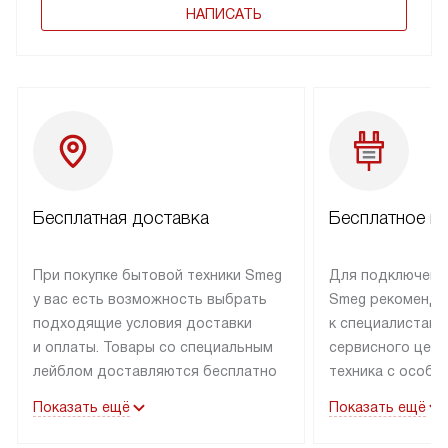
НАПИСАТЬ
Бесплатная доставка
Бесплатное п
При покупке бытовой техники Smeg
Для подключени
у вас есть возможность выбрать
Smeg рекоменду
подходящие условия доставки
к специалистам 
и оплаты. Товары со специальным
сервисного цент
лейблом доставляются бесплатно
техника с особы
по Москве в пределах МКАД
подключается б
Показать ещё
Показать ещё
до подъезда. Доставка за пределы
коммуникациям. 
МКАД оплачивается
за пределы МКА