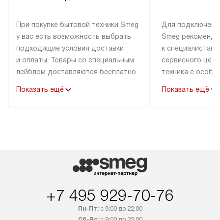
При покупке бытовой техники Smeg
Для подключени
у вас есть возможность выбрать
Smeg рекоменду
подходящие условия доставки
к специалистам 
и оплаты. Товары со специальным
сервисного цент
лейблом доставляются бесплатно
техника с особы
по Москве в пределах МКАД
подключается б
Показать ещё
Показать ещё
до подъезда. Доставка за пределы
коммуникациям. 
МКАД оплачивается
за пределы МКА
дополнительно. Товар, имеющий
взиматься допол
маркировку «в наличии», может
Готовые коммун
быть отправлен покупателю
предполагают н
в течение трех дней. Доставка
установленной р
в Санкт-Петербург и другие
подключения к 
регионы осуществляется через
и канализации в
транспортные компании. После
от типа техники
+7 495 929-70-76
100% предоплаты мы бесплатно
дополнительных 
Пн-Пт:
с 8:00 до 22:00
доставляем заказ до офиса
определяется в 
Сб-Вс:
с 9:00 до 22:00