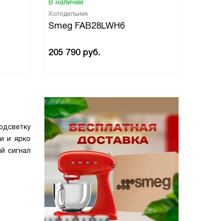
В наличии
В нали
Холодильник
Холоди
Smeg FAB28LWH6
Smeg
205 790
руб.
205 7
одсветку
и и ярко
й сигнал