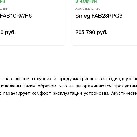
чии
В наличии
ьник
Холодильник
 FAB10RWH6
Smeg FAB28RPG6
90
руб.
205 790
руб.
 «пастельный голубой» и предусматривает светодиодную п
сположены таким образом, что не загораживаются продуктам
 гарантирует комфорт эксплуатации устройства. Акустически