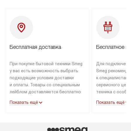
Бесплатная доставка
Бесплатное п
При покупке бытовой техники Smeg
Для подключени
у вас есть возможность выбрать
Smeg рекоменду
подходящие условия доставки
к специалистам 
и оплаты. Товары со специальным
сервисного цент
лейблом доставляются бесплатно
техника с особы
по Москве в пределах МКАД
подключается б
Показать ещё
Показать ещё
до подъезда. Доставка за пределы
коммуникациям. 
МКАД оплачивается
за пределы МКА
дополнительно. Товар, имеющий
взиматься допол
маркировку «в наличии», может
Готовые коммун