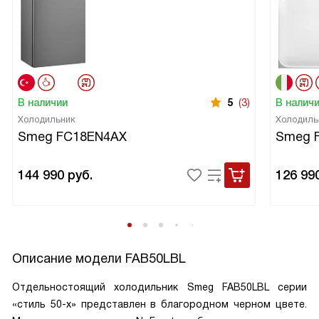
В наличии
5
(3)
В налич
Холодильник
Холодиль
Smeg FC18EN4AX
Smeg 
144 990
руб.
126 99
Описание модели
FAB50LBL
Отдельностоящий холодильник Smeg FAB50LBL серии
«стиль 50-х» представлен в благородном черном цвете.