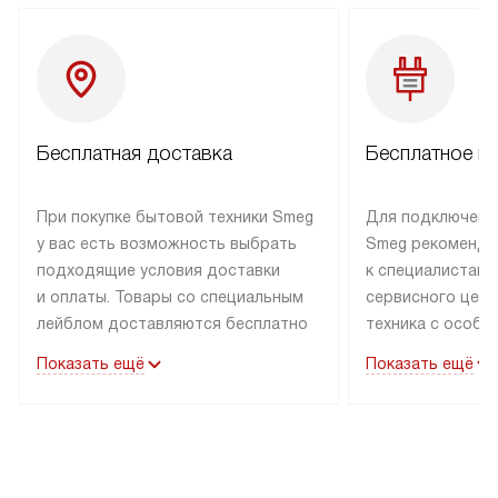
Бесплатная доставка
Бесплатное п
При покупке бытовой техники Smeg
Для подключени
у вас есть возможность выбрать
Smeg рекоменду
подходящие условия доставки
к специалистам 
и оплаты. Товары со специальным
сервисного цент
лейблом доставляются бесплатно
техника с особы
по Москве в пределах МКАД
подключается б
Показать ещё
Показать ещё
до подъезда. Доставка за пределы
коммуникациям. 
МКАД оплачивается
за пределы МКА
дополнительно. Товар, имеющий
взиматься допол
маркировку «в наличии», может
Готовые коммун
быть отправлен покупателю
предполагают н