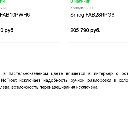
чии
В наличии
ьник
Холодильник
 FAB10RWH6
Smeg FAB28RPG6
90
руб.
205 790
руб.
 в пастельно-зеленом цвете впишется в интерьер с ос
 NoFrost исключает надобность ручной разморозки в хол
слева, возможность перенавешивания исключена.