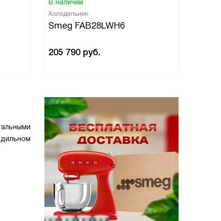
В наличии
В нали
Холодильник
Холоди
Smeg FAB28LWH6
Smeg
205 790
руб.
205 7
тальными
одильном