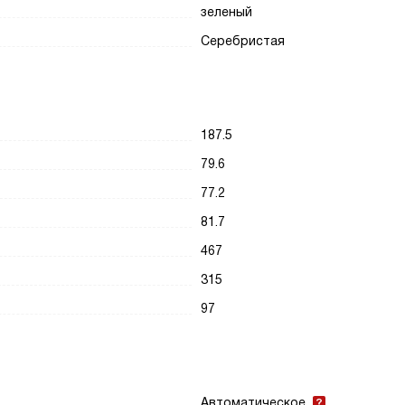
зеленый
Серебристая
187.5
79.6
77.2
81.7
467
315
97
Автоматическое