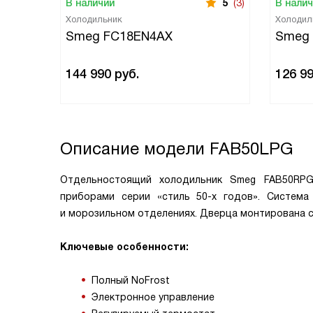
В наличии
5
(3)
В нали
Холодильник
Холодил
Smeg FC18EN4AX
Smeg
144 990
руб.
126 9
Описание модели
FAB50LPG
Отдельностоящий холодильник Smeg FAB50RPG
приборами серии «стиль 50-х годов». Система
и морозильном отделениях. Дверца монтирована 
Ключевые особенности:
Полный NoFrost
Электронное управление