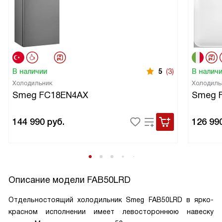
В наличии
5
(3)
В налич
Холодильник
Холодиль
Smeg FC18EN4AX
Smeg 
144 990
руб.
126 99
Описание модели
FAB50LRD
Отдельностоящий холодильник Smeg FAB50LRD в ярко-
красном исполнении имеет левостороннюю навеску