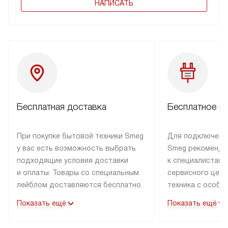
НАПИСАТЬ
Бесплатная доставка
Бесплатное п
При покупке бытовой техники Smeg
Для подключени
у вас есть возможность выбрать
Smeg рекоменду
подходящие условия доставки
к специалистам 
и оплаты. Товары со специальным
сервисного цент
лейблом доставляются бесплатно
техника с особы
по Москве в пределах МКАД
подключается б
Показать ещё
Показать ещё
до подъезда. Доставка за пределы
коммуникациям. 
МКАД оплачивается
за пределы МКА